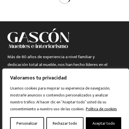
Más de 80 años de experiencia a nivel familiar y
dedicación total al mueble, nos han hecho líderes en el
sector comercial de Aragón, ofreciendo todo tipo de
Valoramos tu privacidad
soluciones de amueblamiento y decoración del hogar.
Usamos cookies para mejorar su experiencia de navegación,
mostrarle anuncios o contenidos personalizados y analizar
Quieres trabajar con Nosotros?
nuestro tráfico. Al hacer clic en “Aceptar todo” usted da su
Escríbenos y contactaremos contigo a través de
consentimiento a nuestro uso de las cookies.
Política de cookies
info@mueblesgascon.com
Personalizar
Rechazar todo
Aceptar todo