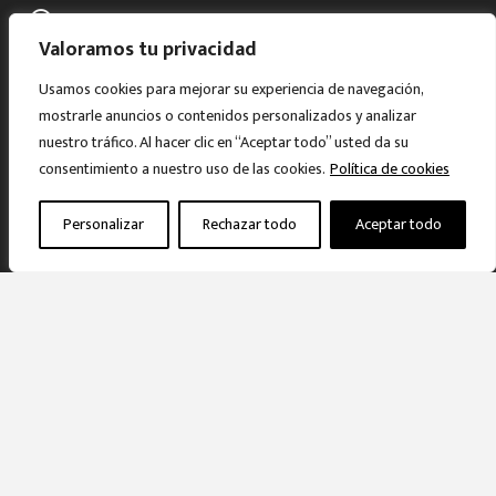
Horario:
Valoramos tu privacidad
Lunes a viernes:
9.30h A 13.30 y 17.00h A 20h.
Usamos cookies para mejorar su experiencia de navegación,
mostrarle anuncios o contenidos personalizados y analizar
Sábados: 10:00h A 13.30h
nuestro tráfico. Al hacer clic en “Aceptar todo” usted da su
Tardes con cita previa.
consentimiento a nuestro uso de las cookies.
Política de cookies
Personalizar
Rechazar todo
Aceptar todo
Jaca
974 995 233
Av. del Primer Viernes de Mayo, 3
info@mueblesgascon.com