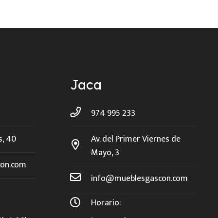
Jaca
974 995 233
s, 40
Av. del Primer Viernes de
Mayo, 3
on.com
info@mueblesgascon.com
Horario: