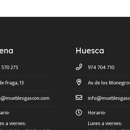
ñena
Huesca
 570 275
974 704 710
de Fraga, 13
Av. de los Monegro
o@mueblesgascon.com
info@mueblesgasc
ario:
Horario:
es a viernes:
Lunes a viernes: