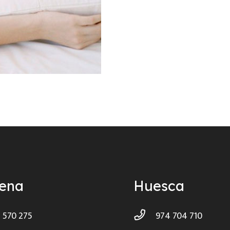
ñena
Huesca
 570 275
974 704 710