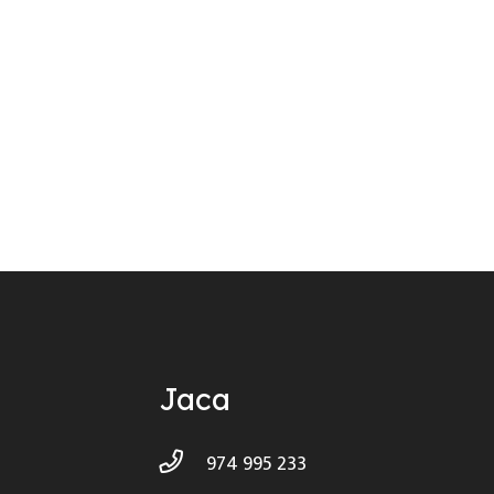
Jaca
974 995 233