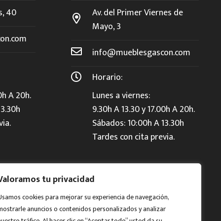
s, 40
Av. del Primer Viernes de
Mayo, 3
on.com
info@mueblesgascon.com
Horario:
0h A 20h.
Lunes a viernes:
13.30h
9.30h A 13.30 y 17.00h A 20h.
via.
Sábados: 10:00h A 13.30h
Tardes con cita previa.
Valoramos tu privacidad
Usamos cookies para mejorar su experiencia de navegación,
mostrarle anuncios o contenidos personalizados y analizar
nuestro tráfico. Al hacer clic en “Aceptar todo” usted da su