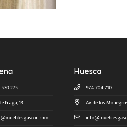
ñena
Huesca
 570 275
974 704 710
de Fraga, 13
Av. de los Monegro
o@mueblesgascon.com
info@mueblesgasc