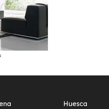
s
ñena
Huesca