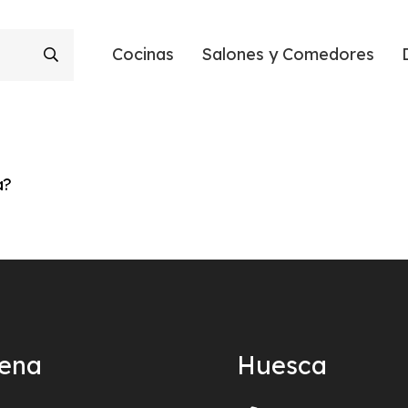
Cocinas
Salones y Comedores
a?
ñena
Huesca