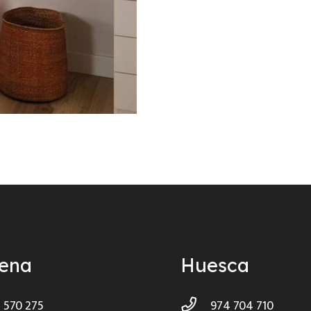
ñena
Huesca
 570 275
974 704 710