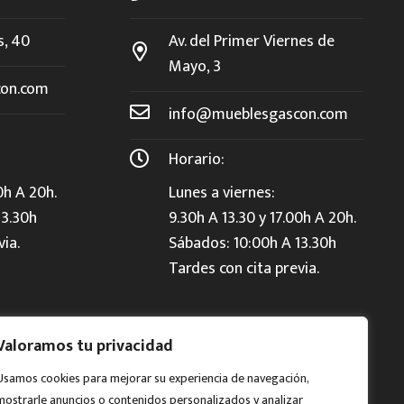
s, 40
Av. del Primer Viernes de
Mayo, 3
on.com
info@mueblesgascon.com
Horario:
0h A 20h.
Lunes a viernes:
13.30h
9.30h A 13.30 y 17.00h A 20h.
via.
Sábados: 10:00h A 13.30h
Tardes con cita previa.
Valoramos tu privacidad
Usamos cookies para mejorar su experiencia de navegación,
mostrarle anuncios o contenidos personalizados y analizar