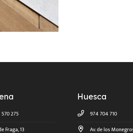
ñena
Huesca
 570 275
974 704 710
de Fraga, 13
Av. de los Monegro