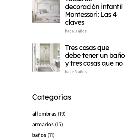
decoración infantil
Montessori: Las 4
claves
hace 3 años
Tres cosas que
debe tener un baño
y tres cosas que no
hace 3 años
Categorías
alfombras
(19)
armarios
(15)
baños
(11)