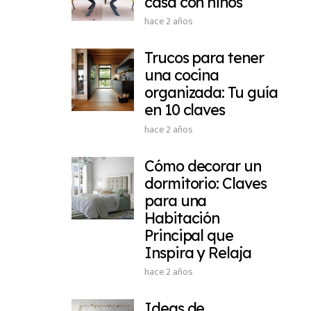
casa con niños
hace 2 años
Trucos para tener
una cocina
organizada: Tu guía
en 10 claves
hace 2 años
Cómo decorar un
dormitorio: Claves
para una
Habitación
Principal que
Inspira y Relaja
hace 2 años
Ideas de