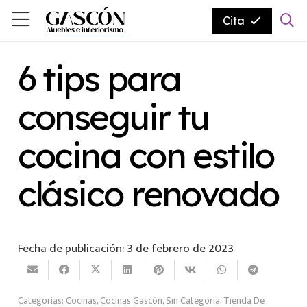
Cita
6 tips para
conseguir tu
cocina con estilo
clásico renovado
Fecha de publicación:
3 de febrero de 2023
Categorías:
Cocinas
,
Cocinas Gascón
,
Sin Categoría
,
Tienda De