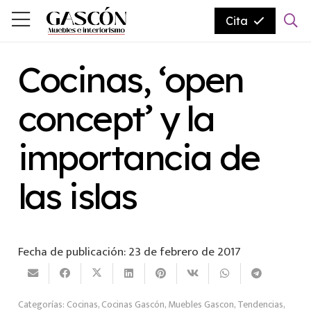
Cita
Cocinas, ‘open
concept’ y la
importancia de
las islas
Fecha de publicación:
23 de febrero de 2017
Categorías:
Cocinas
,
Cocinas Gascón
,
Muebles Gascon
,
Tendencias
,