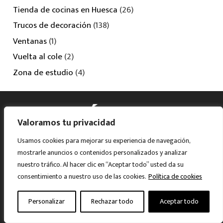
Tienda de cocinas en Huesca
(26)
Trucos de decoración
(138)
Ventanas
(1)
Vuelta al cole
(2)
Zona de estudio
(4)
Valoramos tu privacidad
Usamos cookies para mejorar su experiencia de navegación,
Más de 80 años de experiencia a nivel familiar y
mostrarle anuncios o contenidos personalizados y analizar
nuestro tráfico. Al hacer clic en “Aceptar todo” usted da su
dedicación total al mueble, nos han hecho líderes en el
consentimiento a nuestro uso de las cookies.
Política de cookies
sector comercial de Aragón, ofreciendo todo tipo de
soluciones de amueblamiento y decoración del hogar.
Personalizar
Rechazar todo
Aceptar todo