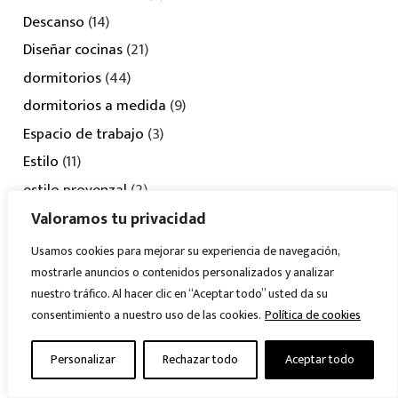
Descanso
(14)
Diseñar cocinas
(21)
dormitorios
(44)
dormitorios a medida
(9)
Espacio de trabajo
(3)
Estilo
(11)
estilo provenzal
(2)
Estilo wavy
(1)
Valoramos tu privacidad
Interiorismo
(160)
Usamos cookies para mejorar su experiencia de navegación,
la empresa
(2)
mostrarle anuncios o contenidos personalizados y analizar
nuestro tráfico. Al hacer clic en “Aceptar todo” usted da su
literas
(1)
consentimiento a nuestro uso de las cookies.
Política de cookies
Luminosidad
(5)
Luz
(6)
Personalizar
Rechazar todo
Aceptar todo
Montessori
(2)