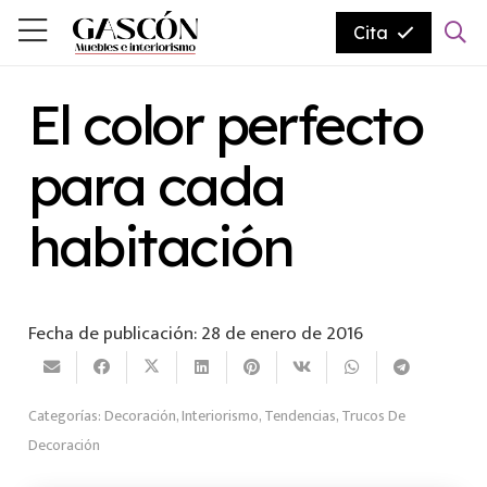
Cita
El color perfecto
para cada
habitación
Fecha de publicación:
28 de enero de 2016
Categorías:
Decoración
,
Interiorismo
,
Tendencias
,
Trucos De
Decoración