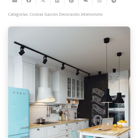
Categorías:
Cocinas Gascón
,
Decoración
,
Interiorismo