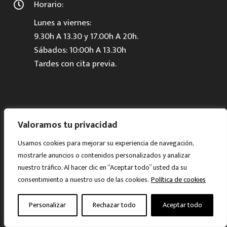
Horario:
Lunes a viernes:
9.30h A 13.30 y 17.00h A 20h.
Sábados: 10:00h A 13.30h
Tardes con cita previa.
Valoramos tu privacidad
© Muebles Gascón 2024. Todos los derechos
reservados.
Usamos cookies para mejorar su experiencia de navegación,
mostrarle anuncios o contenidos personalizados y analizar
nuestro tráfico. Al hacer clic en “Aceptar todo” usted da su
Aviso legal
consentimiento a nuestro uso de las cookies.
Política de cookies
Política de Privacidad
Personalizar
Rechazar todo
Aceptar todo