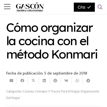
Cita
Cómo organizar
la cocina con el
método Konmari
Fecha de publicación:
5 de septiembre de 2018
Categorías:
Cocinas
,
Consejos Y Trucos Para El Hogar
,
Organización
Del Hogar