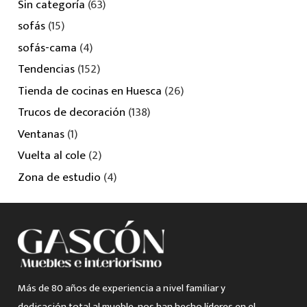
Sin categoría
(63)
sofás
(15)
sofás-cama
(4)
Tendencias
(152)
Tienda de cocinas en Huesca
(26)
Trucos de decoración
(138)
Ventanas
(1)
Vuelta al cole
(2)
Zona de estudio
(4)
Más de 80 años de experiencia a nivel familiar y
dedicación total al mueble, nos han hecho líderes en el