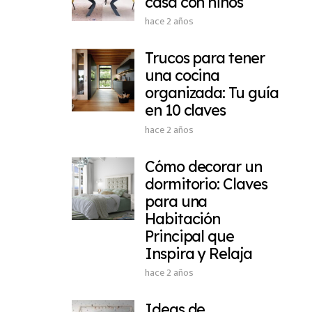
casa con niños
hace 2 años
Trucos para tener
una cocina
organizada: Tu guía
en 10 claves
hace 2 años
Cómo decorar un
dormitorio: Claves
para una
Habitación
Principal que
Inspira y Relaja
hace 2 años
Ideas de