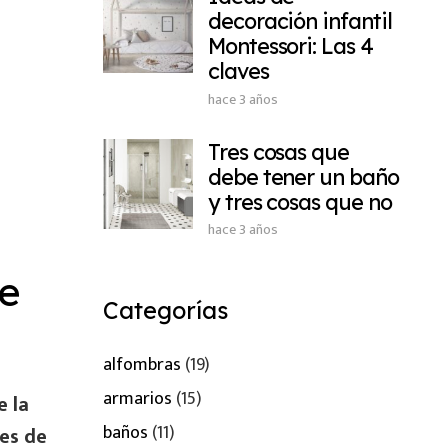
decoración infantil
Montessori: Las 4
claves
hace 3 años
Tres cosas que
debe tener un baño
y tres cosas que no
hace 3 años
de
Categorías
alfombras
(19)
armarios
(15)
e la
baños
(11)
tes de