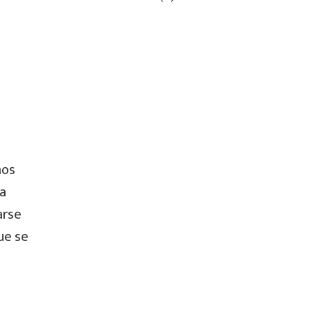
mos
 a
arse
que se